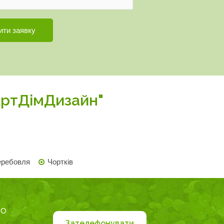
АртДімДизайн"
еребовля
Чортків
ро
Зателефонувати