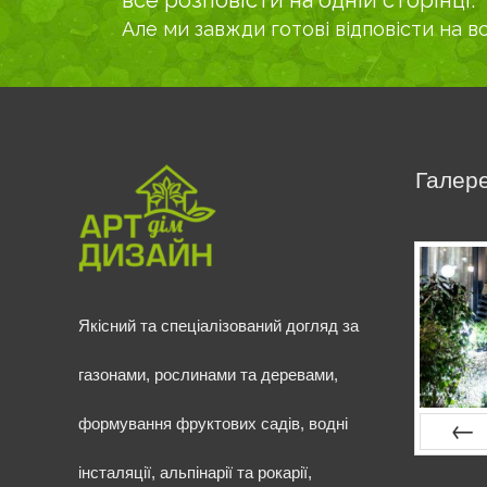
все розповісти на одній сторінці.
Але ми завжди готові відповісти на в
Галере
Якісний та спеціалізований догляд за
газонами, рослинами та деревами,
формування фруктових садів, водні
поперед
інсталяції, альпінарії та рокарії,