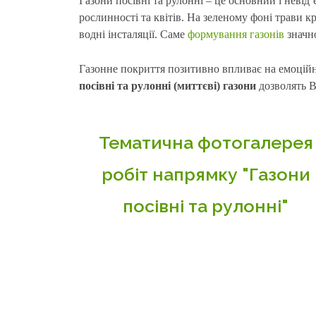
Газони посівні та рулонні – це основний і неві
рослинності та квітів. На зеленому фоні трави 
водні інсталяції. Саме
формування газонів
значно
Газонне покриття позитивно впливає на емоцій
посівні та рулонні (миттєві) газони
дозволять В
Тематична фотогалерея
робіт напрямку "Газони
посівні та рулонні"