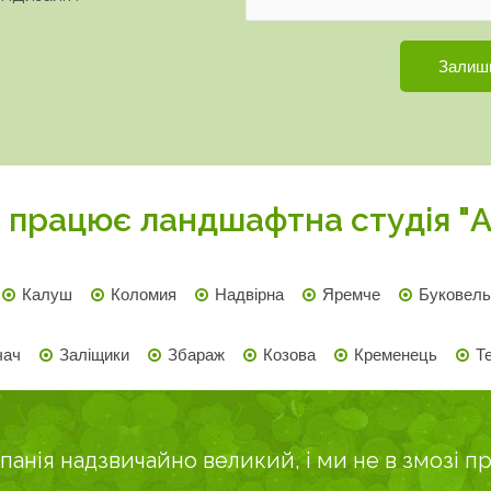
ми працює ландшафтна студія "
Калуш
Коломия
Надвірна
Яремче
Буковель
чач
Заліщики
Збараж
Козова
Кременець
Т
панія надзвичайно великий, і ми не в змозі п