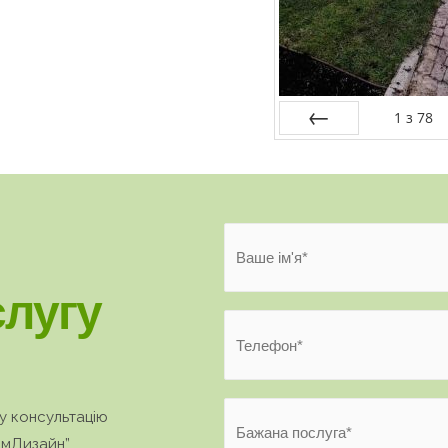
1
з
78
попередня
лугу
у консультацію
імДизайн”.