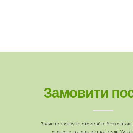
Замовити пос
Залиште заявку та отримайте безкоштовн
спеціаліста ландшафтної студії “АртД