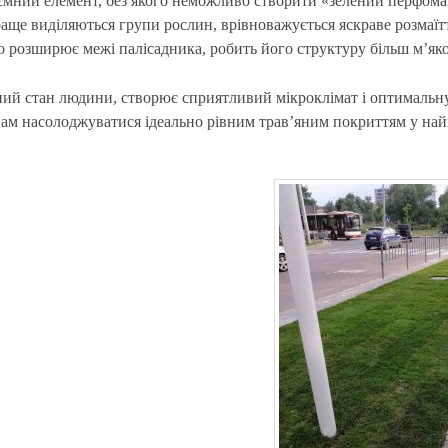
д’ємний елемент, без якого неможливо створити «зелений перфоман
краще виділяються групи рослин, врівноважується яскраве розмаї
 розширює межі палісадника, робить його структуру більш м’яко
ний стан людини, створює сприятливий мікроклімат і оптимальн
ам насолоджуватися ідеально рівним трав’яним покриттям у най