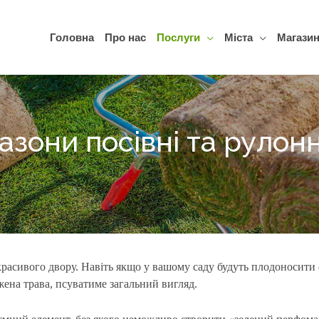
Головна
Про нас
Послуги
Міста
Магази
азони посівні та рулонн
красивого двору. Навіть якщо у вашому саду будуть плодоносити 
жена трава, псуватиме загальний вигляд.