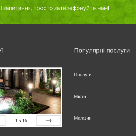
сі запитання, просто зателефонуйте нам!
ї
Популярні послуги
Послуги
Міста
Магазин
1
з
16
ня
наступна