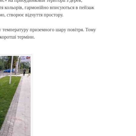
с» на прибудинковій території з дерев,
ття кольорів, гармонійно вписуються в пейзаж
ю, створює відчуття простору.
у температуру приземного шару повітря. Тому
коротші терміни.