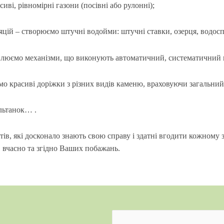
иві, рівномірні газони (посівні або рулонні);
цій – створюємо штучні водойми: штучні ставки, озерця, водосп
влюємо механізми, що виконують автоматичний, систематичний 
мо красиві доріжки з різних видів каменю, враховуючи загальний
альтанок… .
ів, які досконало знають свою справу і здатні вгодити кожному
, вчасно та згідно Ваших побажань.