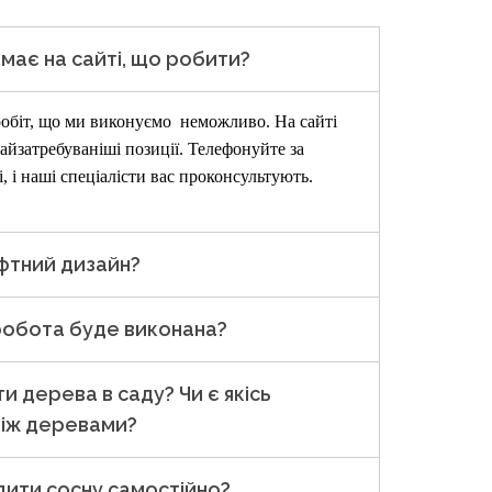
має на сайті, що робити?
робіт, що ми виконуємо неможливо. На сайті
айзатребуваніші позиції. Телефонуйте за
і,
і наші спеціалісти вас проконсультують.
афтний дизайн?
робота буде виконана?
и дерева в саду? Чи є якісь
між деревами?
дити сосну самостійно?