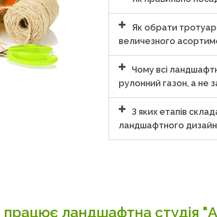
Як обрати тротуар
величезного асортиме
Чому всі ландшафт
рулонний газон, а не з
З яких етапів скла
ландшафтного дизайн
ми працює ландшафтна студія "