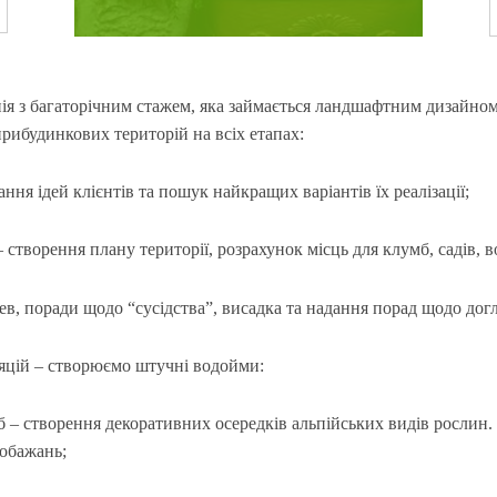
 з багаторічним стажем, яка займається ландшафтним дизайном т
рибудинкових територій на всіх етапах:
ня ідей клієнтів та пошук найкращих варіантів їх реалізації;
творення плану території, розрахунок місць для клумб, садів, во
ев, поради щодо “сусідства”, висадка та надання порад щодо дог
яцій – створюємо штучні водойми:
мб – створення декоративних осередків альпійських видів росли
побажань;