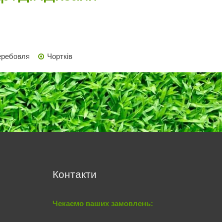
еребовля
Чортків
Контакти
Чекаємо ваших замовлень: