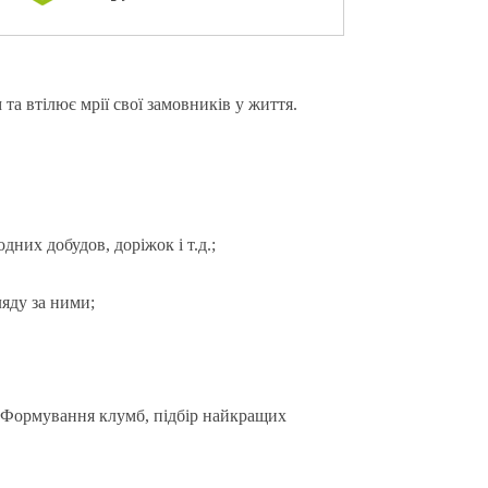
а втілює мрії свої замовників у життя.
дних добудов, доріжок і т.д.;
ляду за ними;
н. Формування клумб, підбір найкращих