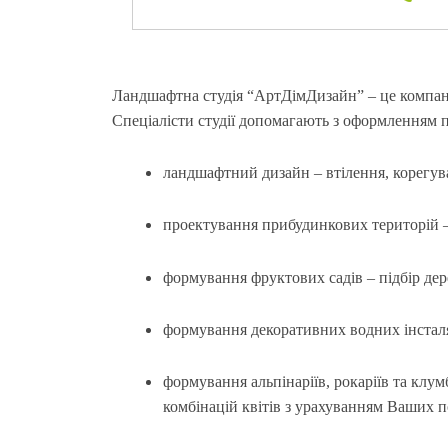
Ландшафтна студія “АртДімДизайн” – це компанія
Спеціалісти студії допомагають з оформленням п
ландшафтний дизайн – втілення, корегуван
проектування прибудинкових територій – с
формування фруктових садів – підбір дер
формування декоративних водних інстал
формування альпінаріїв, рокаріїв та клу
комбінацій квітів з урахуванням Ваших 