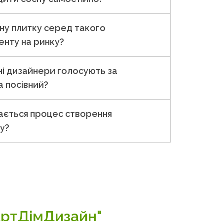
ну плитку серед такого
нту на ринку?
ні дизайнери голосують за
а посівний?
дається процес створення
у?
АртДімДизайн"