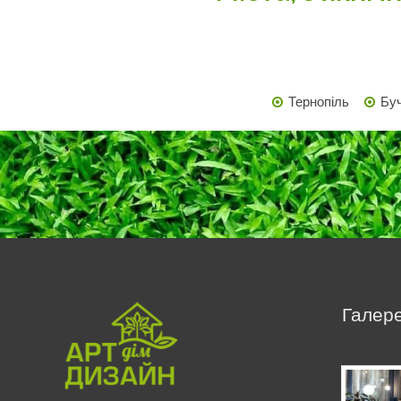
Тернопіль
Бу
Галере