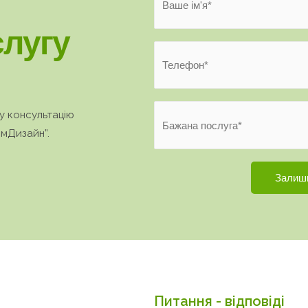
лугу
у консультацію
імДизайн”.
Питання - відповіді