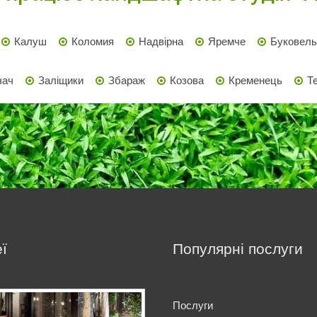
Калуш
Коломия
Надвірна
Яремче
Буковель
чач
Заліщики
Збараж
Козова
Кременець
Т
ї
Популярні послуги
Послуги