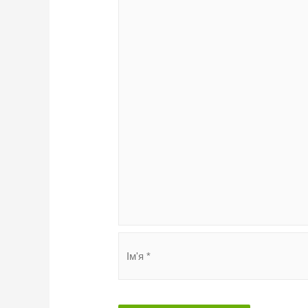
Ім'я
*