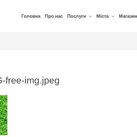
Головна
Про нас
Послуги
Міста
Магази
-free-img.jpeg