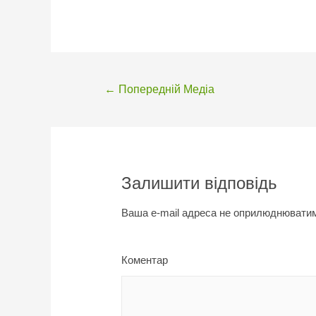
Навігація
←
Попередній Медіа
записів
Залишити відповідь
Ваша e-mail адреса не оприлюднювати
Коментар